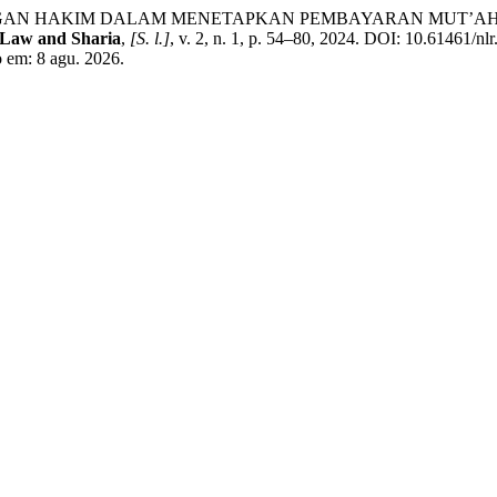
ANGAN HAKIM DALAM MENETAPKAN PEMBAYARAN MUT’AH 
Law and Sharia
,
[S. l.]
, v. 2, n. 1, p. 54–80, 2024. DOI: 10.61461/nl
so em: 8 agu. 2026.