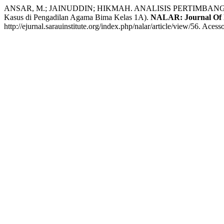
ANSAR, M.; JAINUDDIN; HIKMAH. ANALISIS PERTIMB
Kasus di Pengadilan Agama Bima Kelas 1A).
NALAR: Journal Of 
http://ejurnal.sarauinstitute.org/index.php/nalar/article/view/56. Aces