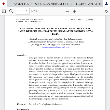
FENOMENA PERCERAIAN AKIBAT PERSELINGKUHAN STUDI KASUS DI KELURAHAN JATIBARU KECAMATAN ASAKOTA KOTA BIMA